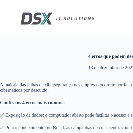
P
u
l
a
r
p
a
r
a
o
4 erros que podem dei
c
o
13 de dezembro de 202
n
t
e
A maioria das falhas de cibersegurança nas empresas ocorrem por fal
ú
cibernéticos por descuido.
d
o
Confira os 4 erros mais comuns:
✅ Exposição de dados: o computador aberto pode facilitar o acesso a se
✅ Pouco conhecimento: no Brasil, as campanhas de conscientização so