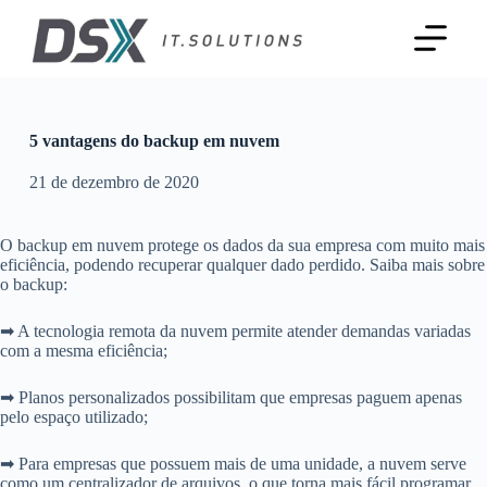
P
u
l
a
r
p
a
5 vantagens do backup em nuvem
r
a
21 de dezembro de 2020
o
c
o
O backup em nuvem protege os dados da sua empresa com muito mais
n
eficiência, podendo recuperar qualquer dado perdido. Saiba mais sobre
t
o backup:
e
ú
➡ A tecnologia remota da nuvem permite atender demandas variadas
d
com a mesma eficiência;
o
➡ Planos personalizados possibilitam que empresas paguem apenas
pelo espaço utilizado;
➡ Para empresas que possuem mais de uma unidade, a nuvem serve
como um centralizador de arquivos, o que torna mais fácil programar