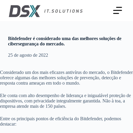
P
u
l
a
r
p
a
Bitdefender é considerado uma das melhores soluções de
r
cibersegurança do mercado.
a
o
25 de agosto de 2022
c
o
n
Considerado um dos mais eficazes antivírus do mercado, o Bitdefender
t
oferece algumas das melhores soluções de prevenção, detecção e
e
resposta contra ameaças em todo o mundo.
ú
d
Ele conta com alto desempenho de liderança e inigualável proteção de
o
dispositivos, com privacidade integralmente garantida. Não à toa, a
empresa atende mais de 150 países.
Entre os principais pontos de eficiência do Bitdefender, podemos
destacar: